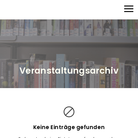
Direkt zum Inhalt
Haup
Veranstaltungsarchiv
V
e
r
a
Keine Einträge gefunden
n