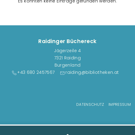
Es konnten keine Einträge gefunden werden.
s
t
a
l
t
Raidinger Büchereck
u
Jägerzeile 4
n
7321 Raiding
g
Burgenland
e
+43 680 2457567
raiding@bibliotheken.at
n
Fußzeilenmenü
DATENSCHUTZ
IMPRESSUM