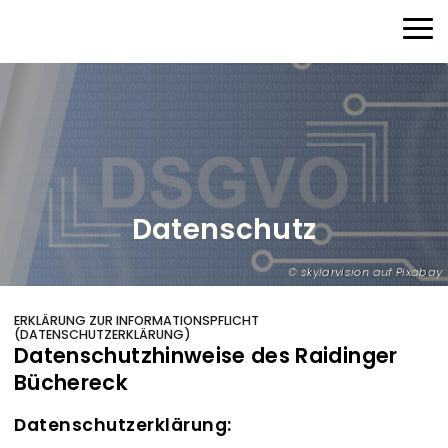
Direkt zum Inhalt
Haup
Datenschutz
skylarvision auf Pixabay
ERKLÄRUNG ZUR INFORMATIONSPFLICHT
(DATENSCHUTZERKLÄRUNG)
Datenschutzhinweise des Raidinger
Büchereck
Datenschutzerklärung: